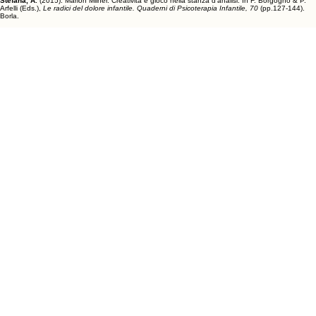
Stefana, A.
(2015). Marion Milner. Creatività e gioco nella stanza d’analisi. In F. Borgogno & P.
Arfelli (Eds.),
Le radici del dolore infantile. Quaderni di Psicoterapia Infantile, 70
(pp.127-144).
Borla.