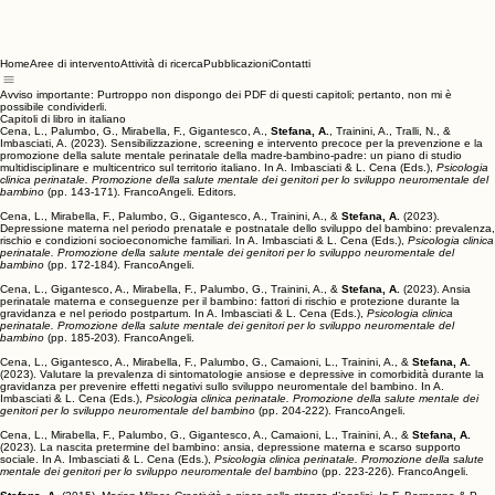
Home
Aree di intervento
Attività di ricerca
Pubblicazioni
Contatti
Avviso importante:
Purtroppo non dispongo dei PDF di questi capitoli; pertanto, non mi è
possibile condividerli.
Capitoli di libro in italiano
Cena, L., Palumbo, G., Mirabella, F., Gigantesco, A.,
Stefana, A.
, Trainini, A., Tralli, N., &
Imbasciati, A. (2023). Sensibilizzazione, screening e intervento precoce per la prevenzione e la
promozione della salute mentale perinatale della madre-bambino-padre: un piano di studio
multidisciplinare e multicentrico sul territorio italiano. In A. Imbasciati & L. Cena (Eds.),
Psicologia
clinica perinatale. Promozione della salute mentale dei genitori per lo sviluppo neuromentale del
bambino
(pp. 143-171). FrancoAngeli. Editors.
Cena, L., Mirabella, F., Palumbo, G., Gigantesco, A., Trainini, A., &
Stefana, A.
(2023).
Depressione materna nel periodo prenatale e postnatale dello sviluppo del bambino: prevalenza,
rischio e condizioni socioeconomiche familiari. In A. Imbasciati & L. Cena (Eds.),
Psicologia clinica
perinatale. Promozione della salute mentale dei genitori per lo sviluppo neuromentale del
bambino
(pp. 172-184). FrancoAngeli.
Cena, L., Gigantesco, A., Mirabella, F., Palumbo, G., Trainini, A., &
Stefana, A.
(2023). Ansia
perinatale materna e conseguenze per il bambino: fattori di rischio e protezione durante la
gravidanza e nel periodo postpartum. In A. Imbasciati & L. Cena (Eds.),
Psicologia clinica
perinatale. Promozione della salute mentale dei genitori per lo sviluppo neuromentale del
bambino
(pp. 185-203). FrancoAngeli.
Cena, L., Gigantesco, A., Mirabella, F., Palumbo, G., Camaioni, L., Trainini, A., &
Stefana, A.
(2023). Valutare la prevalenza di sintomatologie ansiose e depressive in comorbidità durante la
gravidanza per prevenire effetti negativi sullo sviluppo neuromentale del bambino. In A.
Imbasciati & L. Cena (Eds.),
Psicologia clinica perinatale. Promozione della salute mentale dei
genitori per lo sviluppo neuromentale del bambino
(pp. 204-222). FrancoAngeli.
Cena, L., Mirabella, F., Palumbo, G., Gigantesco, A., Camaioni, L., Trainini, A., &
Stefana, A.
(2023). La nascita pretermine del bambino: ansia, depressione materna e scarso supporto
sociale. In A. Imbasciati & L. Cena (Eds.),
Psicologia clinica perinatale. Promozione della salute
mentale dei genitori per lo sviluppo neuromentale del bambino
(pp. 223-226). FrancoAngeli.